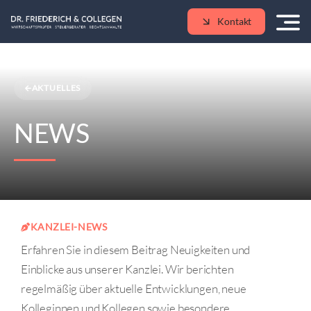
Skip
Kontakt
to
content
AKTUELLES
NEWS
KANZLEI-NEWS
Erfahren Sie in diesem Beitrag Neuigkeiten und
Einblicke aus unserer Kanzlei. Wir berichten
regelmäßig über aktuelle Entwicklungen, neue
Kolleginnen und Kollegen sowie besondere