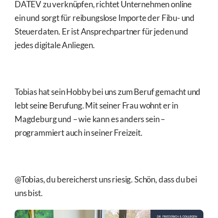
DATEV zu verknüpfen, richtet Unternehmen online
ein und sorgt für reibungslose Importe der Fibu- und
Steuerdaten. Er ist Ansprechpartner für jeden und
jedes digitale Anliegen.
Tobias hat sein Hobby bei uns zum Beruf gemacht und
lebt seine Berufung. Mit seiner Frau wohnt er in
Magdeburg und – wie kann es anders sein –
programmiert auch in seiner Freizeit.
@Tobias, du bereicherst uns riesig. Schön, dass du bei
uns bist.