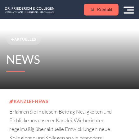
Skip
Kontakt
to
content
AKTUELLES
NEWS
KANZLEI-NEWS
Erfahren Sie in diesem Beitrag Neuigkeiten und
Einblicke aus unserer Kanzlei. Wir berichten
regelmäßig über aktuelle Entwicklungen, neue
Kolleginnen und Kollegen sowie besondere