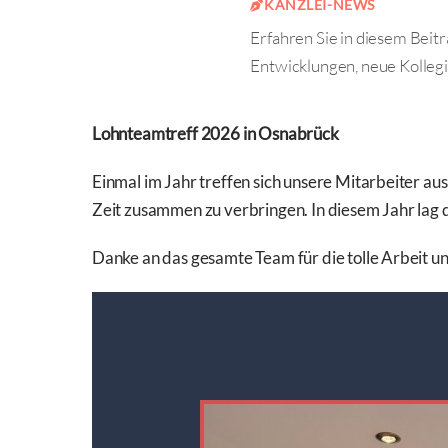
KANZLEI-NEWS
Erfahren Sie in diesem Beitr
Entwicklungen, neue Kolleg
Lohnteamtreff 2026 in Osnabrück
Einmal im Jahr treffen sich unsere Mitarbeiter a
Zeit zusammen zu verbringen. In diesem Jahr lag d
Danke an das gesamte Team für die tolle Arbeit u