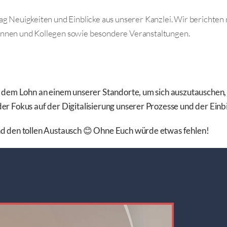
ag Neuigkeiten und Einblicke aus unserer Kanzlei. Wir berichten
innen und Kollegen sowie besondere Veranstaltungen.
us dem Lohn an einem unserer Standorte, um sich auszutauschen
er Fokus auf der Digitalisierung unserer Prozesse und der Einb
nd den tollen Austausch 😊 Ohne Euch würde etwas fehlen!