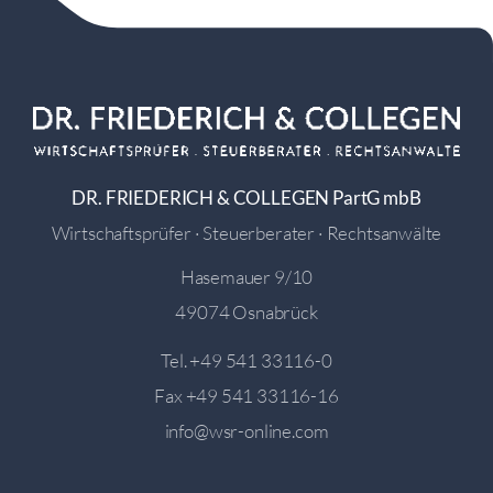
DR. FRIEDERICH & COLLEGEN PartG mbB
Wirtschaftsprüfer · Steuerberater · Rechtsanwälte
Hasemauer 9/10
49074 Osnabrück
Tel.
+49 541 33116-0
Fax +49 541 33116-16
info@wsr-online.com