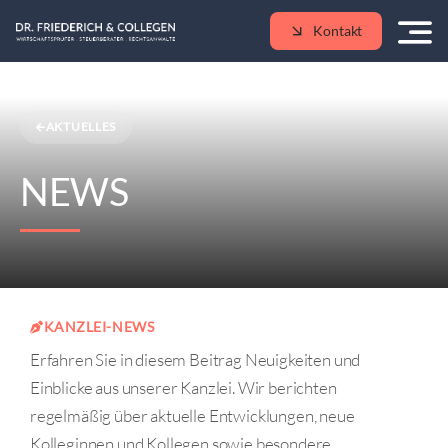
Skip
Kontakt
to
content
AKTUELLES
NEWS
KANZLEI-NEWS
Erfahren Sie in diesem Beitrag Neuigkeiten und
Einblicke aus unserer Kanzlei. Wir berichten
regelmäßig über aktuelle Entwicklungen, neue
Kolleginnen und Kollegen sowie besondere