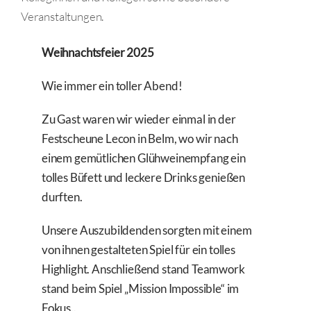
Veranstaltungen.
Weihnachtsfeier 2025
Wie immer ein toller Abend!
Zu Gast waren wir wieder einmal in der
Festscheune Lecon in Belm, wo wir nach
einem gemütlichen Glühweinempfang ein
tolles Büfett und leckere Drinks genießen
durften.
Unsere Auszubildenden sorgten mit einem
von ihnen gestalteten Spiel für ein tolles
Highlight. Anschließend stand Teamwork
stand beim Spiel „Mission Impossible“ im
Fokus..