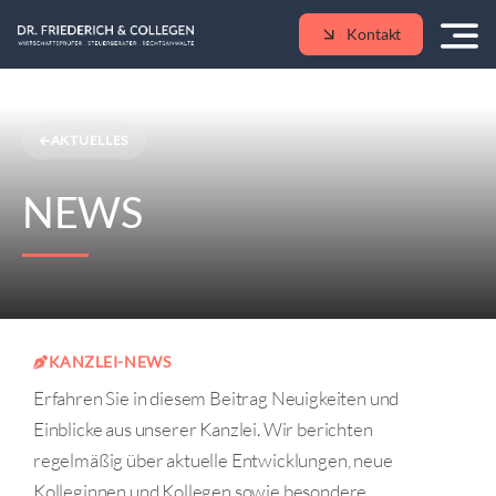
Skip
Kontakt
to
content
AKTUELLES
NEWS
KANZLEI-NEWS
Erfahren Sie in diesem Beitrag Neuigkeiten und
Einblicke aus unserer Kanzlei. Wir berichten
regelmäßig über aktuelle Entwicklungen, neue
Kolleginnen und Kollegen sowie besondere